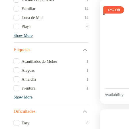
Familiar
14
12% Off
Luna de Miel
14
Playa
6
Show More
Etiquetas
Acantilados de Moher
1
Alagoas
1
Amaicha
1
aventura
1
Availability:
Show More
Dificultades
Easy
6