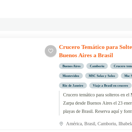
Crucero Temático para Solte
Buenos Aires a Brasil
Buenos Aires
Camboriu
Crucero tem
Montevideo
MSC Solas y Solos
Msc 
Río de Janeiro
Viaje a Brasil en crucero
Crucero temático para solteros en e
Zarpa desde Buenos Aires el 23 enero
playas de Brasil. Reserva aquí y form
América
,
Brasil
,
Camboriu
,
Ilhabel