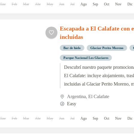
Ene
Feb
Mar
Abr
May
Jun
Jul
Ago
Sep
Oct
Nov
Dic
Escapada a El Calafate con 
incluidas
Bar de hielo
Glaciar Perito Moreno
Parque Nacional Los Glaciares
Descubrí nuestro paquete promociona
El Calafate: incluye alojamiento, tra
incluidas al Glaciar Perito Moreno, 
mucho más, ¡Reservá aquí y aprovechá
Argentina
,
El Calafate
especiales!
Easy
Ene
Feb
Mar
Abr
May
Jun
Jul
Ago
Sep
Oct
Nov
Dic