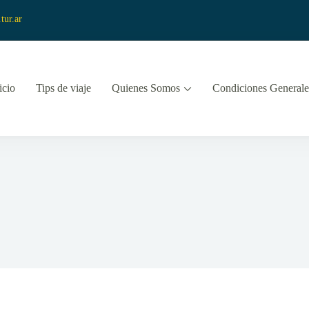
tur.ar
icio
Tips de viaje
Quienes Somos
Condiciones Generale
 y Turismo
vista Viajes