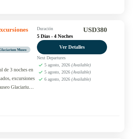
USD380
excursiones
Duración
5 Días - 4 Noches
Ver Detalles
Glaciarium Museo
Next Departures
5 agosto, 2026
(Available)
l de 3 noches en
5 agosto, 2026
(Available)
slados, excursiones
6 agosto, 2026
(Available)
museo Glaciarium y
 nuestras tarifas