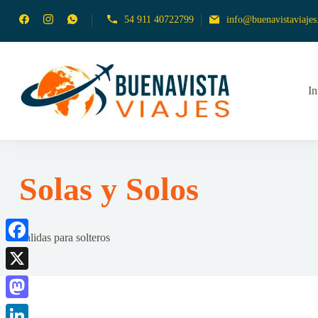
54 911 40722799
info@buenavistaviajes.
In
Empresa de Viajes
Buena
Solas y Solos
Salidas para solteros
Facebook
X
Mastodon