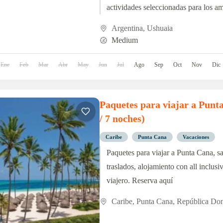
actividades seleccionadas para los am
aventura y la naturaleza.
Argentina
,
Ushuaia
Medium
Ene
Feb
Mar
Abr
May
Jun
Jul
Ago
Sep
Oct
Nov
Dic
Paquetes para viajar a Punta
/ 7 noches)
Caribe
Punta Cana
Vacaciones
Paquetes para viajar a Punta Cana, sa
traslados, alojamiento con all inclusiv
viajero. Reserva aquí
Caribe
,
Punta Cana
,
República Do