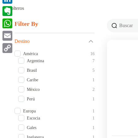
Solteros
LinkedIn
Evernote
Filter By
WhatsApp
Destino
Email
América
16
Copy
Argentina
7
Link
Brasil
5
Caribe
1
México
2
Perú
1
Europa
1
Escocia
1
Gales
1
Inglaterra
1