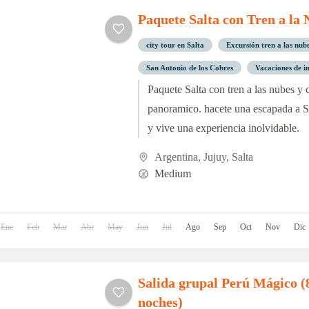
Paquete Salta con Tren a la
city tour en Salta
Excursión tren a las nub
San Antonio de los Cobres
Vacaciones de i
Paquete Salta con tren a las nubes y c
panoramico. hacete una escapada a S
y vive una experiencia inolvidable.
Argentina
,
Jujuy
,
Salta
Medium
Ene
Feb
Mar
Abr
May
Jun
Jul
Ago
Sep
Oct
Nov
Dic
Salida grupal Perú Mágico (8
noches)