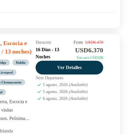
, Escocia e
Duración
From
USD6.470
USD6.370
16 Días - 13
 / 13 noches)
Noches
You save USD100
idge
Dublin
Ver Detalles
Liverpool
Next Departures
e Clonmacnoise
5 agosto, 2026
(Available)
5 agosto, 2026
(Available)
al
6 agosto, 2026
(Available)
erra, Escocia e
visitas
unos. Próxima
oy y formá parte!
Irlanda