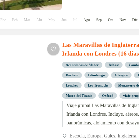
Ene
Feb
Mar
Abr
May
Jun
Jul
Ago
Sep
Oct
Nov
Dic
Las Maravillas de Inglaterra
Irlanda con Londres (16 días
Acantilados de Moher
Belfast
Cambr
Durham
Edimburgo
Glasgow
Londres
Los Trossachs
Monasterio d
Museo del Titanic
Oxford
viaje grup
Viaje grupal Las Maravillas de Inglat
Irlanda con Londres. Incluye, aéreos, 
panorámicas, alojamiento con desay
salida: 15 de agosto 2024 ¡Reserva h
Escocia
,
Europa
,
Gales
,
Inglaterra
,