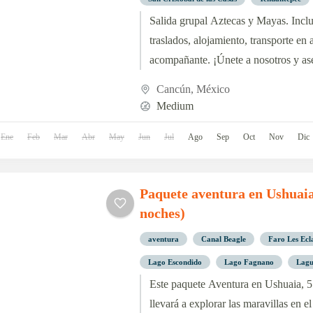
Salida grupal Aztecas y Mayas. Inclu
traslados, alojamiento, transporte en
acompañante. ¡Únete a nosotros y ase
Sale el 16 de Junio 2024 desde Buen
Cancún
,
México
Medium
Ene
Feb
Mar
Abr
May
Jun
Jul
Ago
Sep
Oct
Nov
Dic
Paquete aventura en Ushuaia 
noches)
aventura
Canal Beagle
Faro Les Ecl
Lago Escondido
Lago Fagnano
Lagu
Este paquete Aventura en Ushuaia, 5 
llevará a explorar las maravillas en e