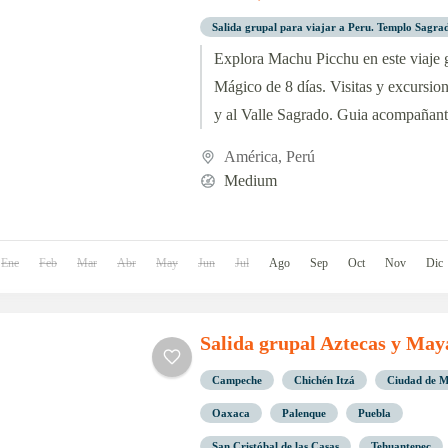
Salida grupal para viajar a Peru. Templo Sagr
Explora Machu Picchu en este viaje 
Mágico de 8 días. Visitas y excursio
y al Valle Sagrado. Guia acompañant
Junio 2024.
América
,
Perú
Medium
Ene
Feb
Mar
Abr
May
Jun
Jul
Ago
Sep
Oct
Nov
Dic
Salida grupal Aztecas y May
Campeche
Chichén Itzá
Ciudad de M
Oaxaca
Palenque
Puebla
San Cristóbal de las Casas
Tehuantepec