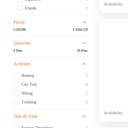
Availability:
Irlanda
1
Precio
USD290
USD6.370
Duración
4 Días
16 Días
Activities
Boating
1
City Tour
8
Hiking
1
Trekking
2
Availability:
Tipo de Viaje
Eventos Deportivos
1