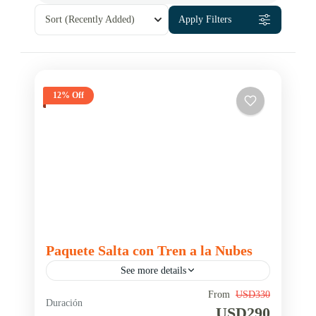
Sort
(Recently Added)
Apply Filters
12% Off
Paquete Salta con Tren a la Nubes
See more details
From
USD330
city tour en Salta
Excursión tren a las nubes
Duración
USD290