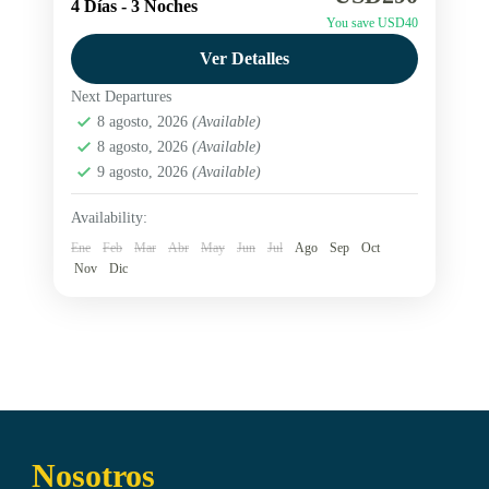
4 Días - 3 Noches
San Antonio de los Cobres
Vacaciones de invierno
You save USD40
Paquete Salta con tren a las nubes y city tour
Ver Detalles
panoramico. hacete una escapada a Salta
Next Departures
Reserva ahora y vive una experiencia
8 agosto, 2026
(Available)
inolvidable.
Argentina
8 agosto, 2026
,
Jujuy
(Available)
,
Salta
9 agosto, 2026
(Available)
Medium
Availability:
Ene
Feb
Mar
Abr
May
Jun
Jul
Ago
Sep
Oct
Nov
Dic
Nosotros