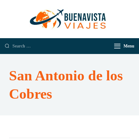
Buenavista
Empresa de
Viajes
Viajes y
Turismo
Menu
San Antonio de los
Cobres