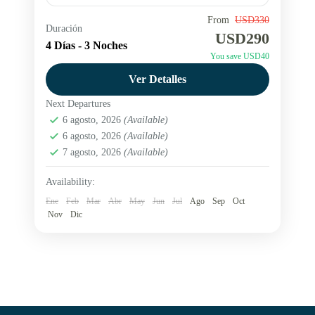
From
USD330
city tour en Salta
Excursión tren a las nubes
Duración
USD290
4 Días - 3 Noches
San Antonio de los Cobres
Vacaciones de invierno
You save USD40
Paquete Salta con tren a las nubes y city tour
Ver Detalles
panoramico. hacete una escapada a Salta
Next Departures
Reserva ahora y vive una experiencia
6 agosto, 2026
(Available)
inolvidable.
Argentina
6 agosto, 2026
,
Jujuy
(Available)
,
Salta
7 agosto, 2026
(Available)
Medium
Availability:
Ene
Feb
Mar
Abr
May
Jun
Jul
Ago
Sep
Oct
Nov
Dic