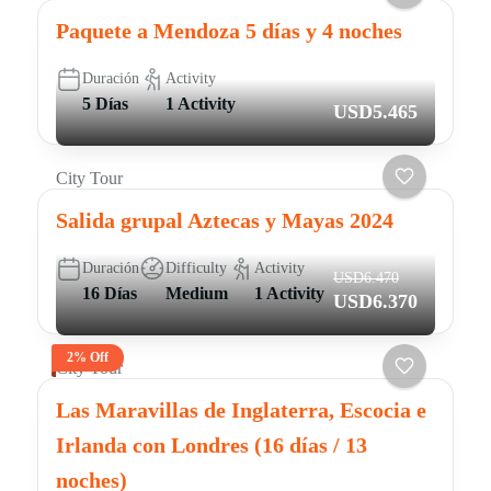
Paquete a Mendoza 5 días y 4 noches
Duración
Activity
5 Días
1 Activity
USD5.465
City Tour
Salida grupal Aztecas y Mayas 2024
Duración
Difficulty
Activity
USD6.470
16 Días
Medium
1 Activity
USD6.370
2% Off
City Tour
Las Maravillas de Inglaterra, Escocia e
Irlanda con Londres (16 días / 13
noches)