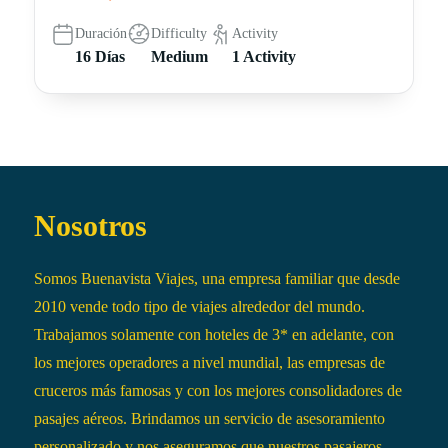
Duración
Difficulty
Activity
16 Días
Medium
1 Activity
Nosotros
Somos Buenavista Viajes, una empresa familiar que desde
2010 vende todo tipo de viajes alrededor del mundo.
Trabajamos solamente con hoteles de 3* en adelante, con
los mejores operadores a nivel mundial, las empresas de
cruceros más famosas y con los mejores consolidadores de
pasajes aéreos. Brindamos un servicio de asesoramiento
personalizado y nos aseguramos que nuestros pasajeros