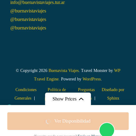
info@buenavistaviajes.tur.ar
@buenavistaviajes
@buenavistaviajes
@buenavistaviajes
© Copyright 2026
Buenavista Viajes
.
Travel Monster by
WP
Travel Engine.
Powered by
WordPress
.
Condiciones
Política de
Preguntas
Diseñado por
Generales
privacidad
frecuentes
Sphinx
Show Prices
Formas
Ver Disponibilidad
de
pago: