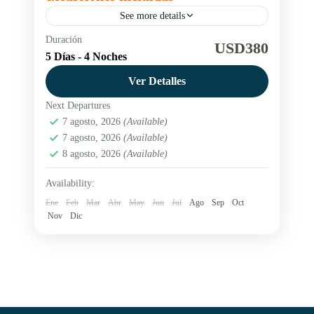
See more details
Duración
Bar de hielo
Glaciar Perito Moreno
USD380
5 Días - 4 Noches
Glaciarium Museo
Parque Nacional Los Glaciares
Ver Detalles
Descubrí nuestro paquete promocional de 3
Next Departures
noches en El Calafate: incluye alojamiento,
7 agosto, 2026
(Available)
traslados, excursiones incluidas al Glaciar Perito
7 agosto, 2026
(Available)
Moreno, museo Glaciarium y mucho más,
8 agosto, 2026
(Available)
Argentina
,
El Calafate
¡Reservá aquí y aprovechá nuestras tarifas
Easy
Availability:
especiales!
Ene
Feb
Mar
Abr
May
Jun
Jul
Ago
Sep
Oct
Nov
Dic