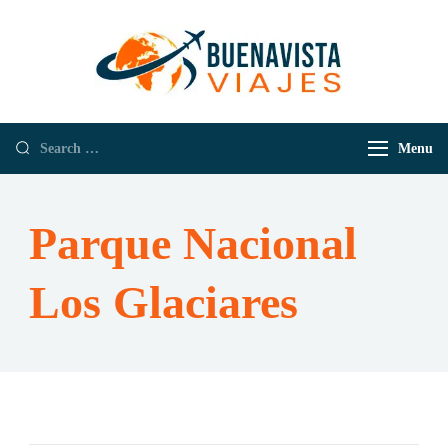
Buenavista
Empresa de
Viajes
Viajes y
Turismo
Menu
Parque Nacional
Los Glaciares