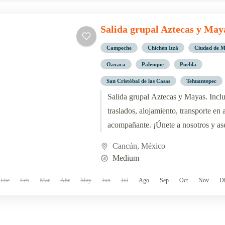
Salida grupal Aztecas y May
Campeche
Chichén Itzá
Ciudad de M
Oaxaca
Palenque
Puebla
San Cristóbal de las Casas
Tehuantepec
Salida grupal Aztecas y Mayas. Inclu
traslados, alojamiento, transporte en
acompañante. ¡Únete a nosotros y ase
Sale el 16 de Junio 2024 desde Buen
Cancún
,
México
Medium
Ene
Feb
Mar
Abr
May
Jun
Jul
Ago
Sep
Oct
Nov
D