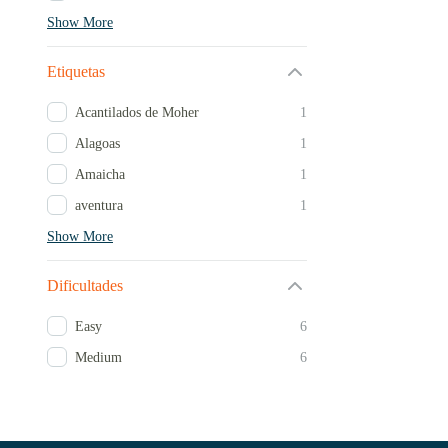
Show More
Etiquetas
Acantilados de Moher
1
Alagoas
1
Amaicha
1
aventura
1
Show More
Dificultades
Easy
6
Medium
6