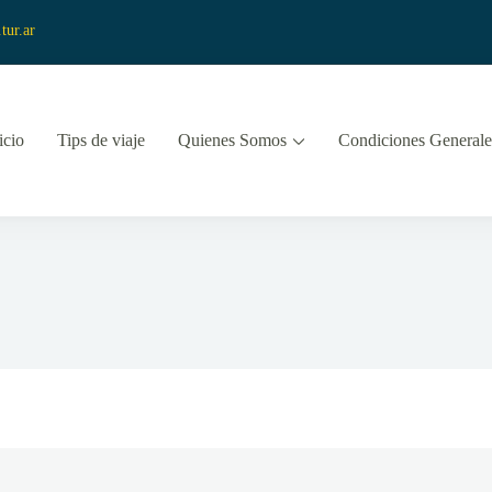
tur.ar
icio
Tips de viaje
Quienes Somos
Condiciones Generale
 y Turismo
vista Viajes