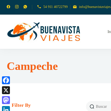
54 911 40722799
info@buenavistaviajes.
In
Empresa de Viajes
Buena
Campeche
Facebook
X
Filter By
Mastodon