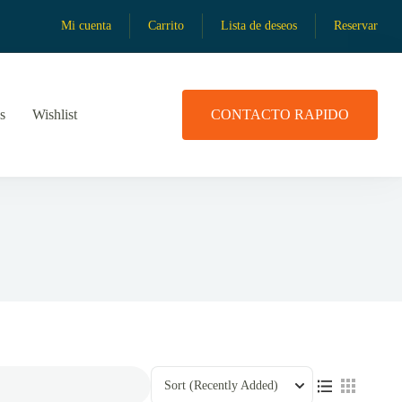
Mi cuenta
Carrito
Lista de deseos
Reservar
s
Wishlist
CONTACTO RAPIDO
Sort
(Recently Added)