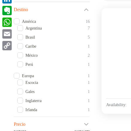
LinkedIn
Destino
Evernote
América
16
Argentina
7
WhatsApp
Brasil
5
Email
Caribe
1
Copy
México
2
Link
Perú
1
Europa
1
Escocia
1
Gales
1
Inglaterra
1
Availability:
Irlanda
1
Precio