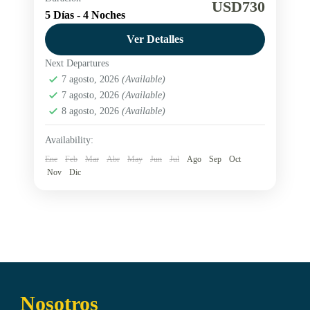
aventura
Canal Beagle
Faro Les Eclaireurs
USD730
5 Días - 4 Noches
Lago Escondido
Lago Fagnano
Ver Detalles
Laguna Esmeralda
Next Departures
Este paquete Aventura en Ushuaia, 5 días y 4
7 agosto, 2026
(Available)
noches te llevará a explorar las maravillas en el
7 agosto, 2026
(Available)
fin del mundo con actividades seleccionadas
8 agosto, 2026
(Available)
para los amantes de la aventura y la naturaleza.
Argentina
,
Ushuaia
Availability:
Medium
Ene
Feb
Mar
Abr
May
Jun
Jul
Ago
Sep
Oct
Nov
Dic
Nosotros