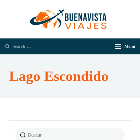
Buenavista
Empresa de
Viajes
Viajes y
Turismo
Menu
Lago Escondido