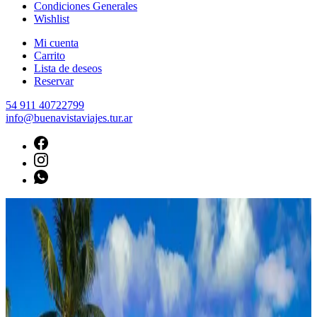
Condiciones Generales
Wishlist
Mi cuenta
Carrito
Lista de deseos
Reservar
54 911 40722799
info@buenavistaviajes.tur.ar