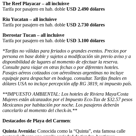
The Reef Playacar – all incluisve
Tarifa por pasajero en hab. doble
USD 2.490 dólares
Riu Yucatan – all incluisve
Tarifa por pasajero en hab. doble
USD 2.730 dólares
Iberostar Tucan – all incluisve
Tarifa por pasajero en hab. doble
USD 3.100 dólares
*Tarifas no válidas para feriados o grandes eventos. Precios por
persona en base doble y sujetos a modificación sin previo aviso y a
disponibilidad de lugares al momento de efectuar la reserva.
Consulte para viajar en otras fechas o por diferentes hoteles.
Pasajes aéreos cotizados con aéreolineas argentinas no incluye
equipaje para despachar en bodega. consultar. Tarifas finales en
dólares USA no incluye percepción afip RG 3819, ni impuesto país.
**IMPUESTO AMBIENTAL: Los hoteles de Riviera Maya/Costa
Mujeres están alcanzados por el Impuesto Eco-Tax de $32.57 pesos
Mexicanos por habitación por noche. Los pasajeros deberán
cancelarlo al momento del check-in.**
Destacados de Playa del Carmen
:
Quinta Avenida:
Conocida como la “Quinta”, esta famosa calle