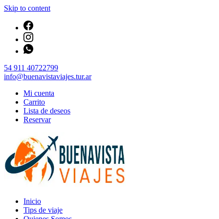
Skip to content
54 911 40722799
info@buenavistaviajes.tur.ar
Mi cuenta
Carrito
Lista de deseos
Reservar
Empresa de Viajes y Turismo
Inicio
Buenavista Viajes
Tips de viaje
Quienes Somos