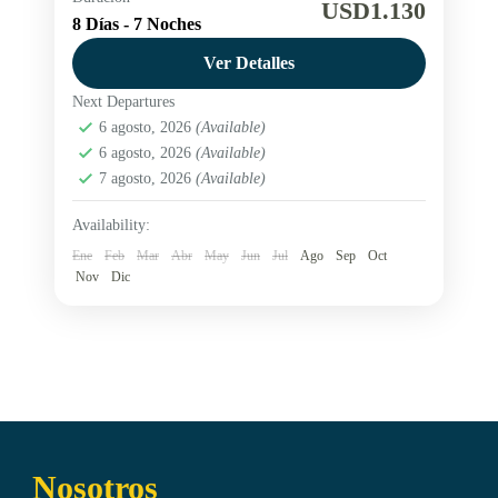
Praia da Ferradura
Praia de Ferradurinha
USD1.130
8 Días - 7 Noches
Praia de Geribá
Praia de João Fernandes
Ver Detalles
Rua das Pedras
Vacaciones
Next Departures
Disfruta de una escapada a Buzios durante 7
6 agosto, 2026
(Available)
noches con alojamiento con desayuno brasilero,
6 agosto, 2026
(Available)
traslados y asistencia al viajero incluidos.
7 agosto, 2026
(Available)
Experimenta una estadía cómoda en...
América
,
Brasil
,
Buzios
Availability:
Easy
Ene
Feb
Mar
Abr
May
Jun
Jul
Ago
Sep
Oct
Nov
Dic
Nosotros