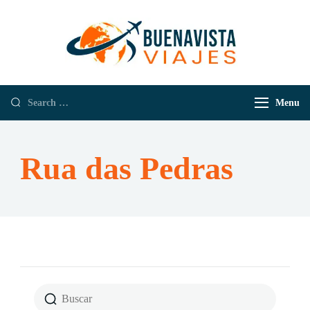
Buenavista
Empresa de
Viajes
Viajes y
Turismo
Menu
Rua das Pedras