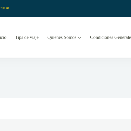
tur.ar
icio
Tips de viaje
Quienes Somos
Condiciones Generale
 y Turismo
vista Viajes