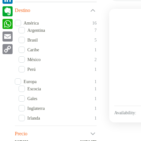
LinkedIn
Destino
Evernote
América
16
Argentina
7
WhatsApp
Brasil
5
Email
Caribe
1
Copy
México
2
Link
Perú
1
Europa
1
Escocia
1
Gales
1
Inglaterra
1
Availability:
Irlanda
1
Precio