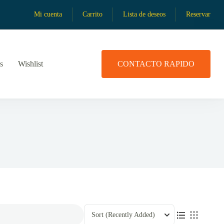
Mi cuenta
Carrito
Lista de deseos
Reservar
s
Wishlist
CONTACTO RAPIDO
Sort
(Recently Added)