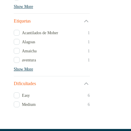
Show More
Etiquetas
Acantilados de Moher
1
Alagoas
1
Amaicha
1
aventura
1
Show More
Dificultades
Easy
6
Medium
6