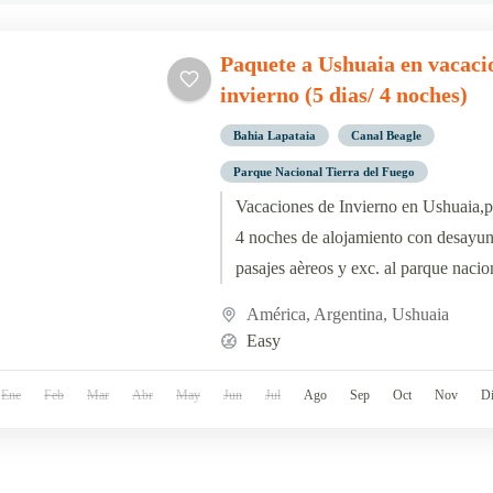
Paquete a Ushuaia en vacaci
invierno (5 dias/ 4 noches)
Bahia Lapataia
Canal Beagle
Parque Nacional Tierra del Fuego
Vacaciones de Invierno en Ushuaia,p
4 noches de alojamiento con desayuno
pasajes aèreos y exc. al parque nacion
Fuego. ¡Reserva aquí!
América
,
Argentina
,
Ushuaia
Easy
Ene
Feb
Mar
Abr
May
Jun
Jul
Ago
Sep
Oct
Nov
D