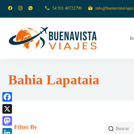
54 911 40722799
info@buenavistaviajes.
In
Empresa de Viajes
Buena
Bahia Lapataia
Facebook
X
Filter By
Mastodon