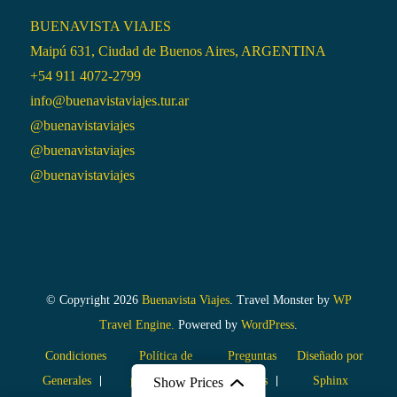
BUENAVISTA VIAJES
Maipú 631, Ciudad de Buenos Aires, ARGENTINA
+54 911 4072-2799
info@buenavistaviajes.tur.ar
@buenavistaviajes
@buenavistaviajes
@buenavistaviajes
© Copyright 2026
Buenavista Viajes
.
Travel Monster by
WP
Travel Engine.
Powered by
WordPress
.
Condiciones
Política de
Preguntas
Diseñado por
Generales
privacidad
frecuentes
Sphinx
Show Prices