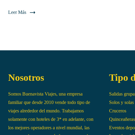
Leer Más
Nosotros
Tipo d
Somos Buenavista Viajes, una empresa
Salidas grupa
familiar que desde 2010 vende todo tipo de
Solos y solas
viajes alrededor del mundo. Trabajamos
Cruceros
solamente con hoteles de 3* en adelante, con
Quinceañeras
los mejores operadores a nivel mundial, las
Eventos depo