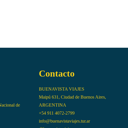
Contacto
BUENAVISTA VIAJES
Maipú 631, Ciudad de Buenos Aires,
Nacional de
ARGENTINA
+54 911 4072-2799
info@buenavistaviajes.tur.ar