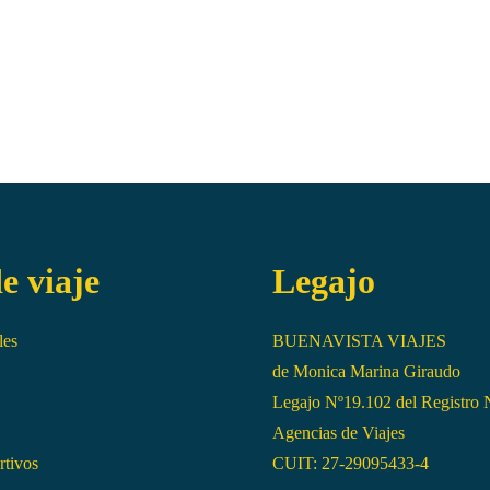
e viaje
Legajo
les
BUENAVISTA VIAJES
de Monica Marina Giraudo
Legajo Nº19.102 del Registro 
Agencias de Viajes
rtivos
CUIT: 27-29095433-4