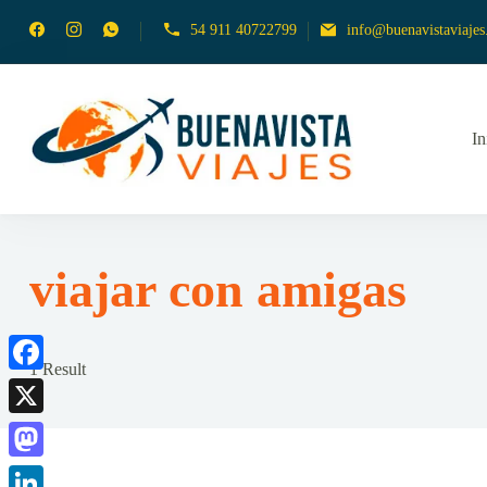
54 911 40722799
info@buenavistaviajes.
In
Empresa de Viajes
Buena
viajar con amigas
1 Result
Facebook
X
Mastodon