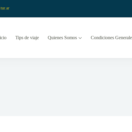
tur.ar
icio
Tips de viaje
Quienes Somos
Condiciones Generale
 y Turismo
vista Viajes