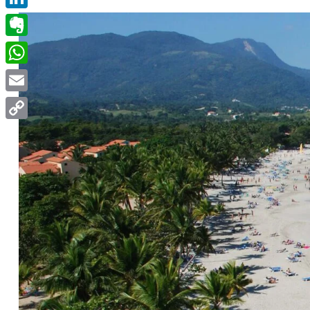
LinkedIn
Evernote
WhatsApp
Email
Copy
Link