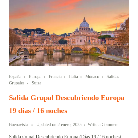
España
Europa
Francia
Italia
Mónaco
Salidas
Grupales
Suiza
Salida Grupal Descubriendo Europa
19 días / 16 noches
Buenavista
Updated on
2 enero, 2025
Write a Comment
Salida grupal Descubriendo Europa (Días 19 / 16 noches)