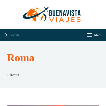
Buenavista
Empresa de
Viajes
Viajes y
Turismo
Menu
Roma
1 Result