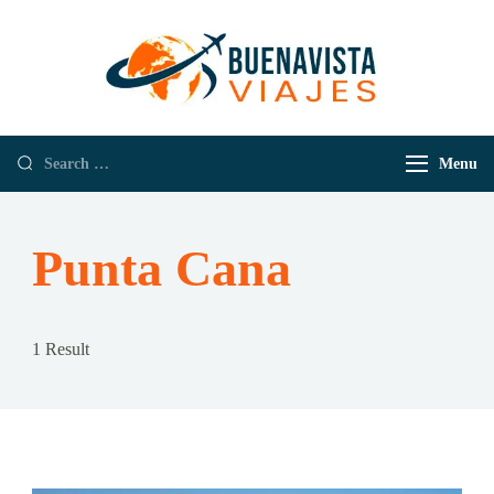
Buenavista
Empresa de
Viajes
Viajes y
Turismo
Menu
Punta Cana
1 Result