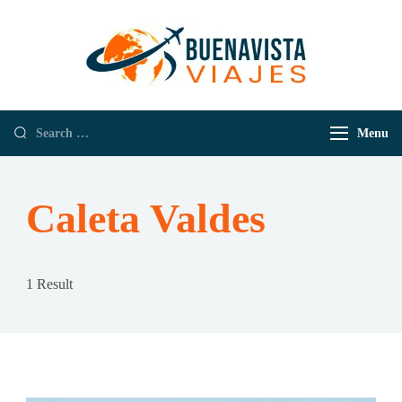
Buenavista
Empresa de
Viajes
Viajes y
Turismo
Menu
Caleta Valdes
1 Result